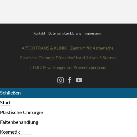
Kontakt
Datenschutzerklärung
Impressum
ARTEO PRAXIS & KLINIK - Zentrum für Ästhetische-
Plastische Chirurgie Düsseldorf
hat
4,94
von
5
Sternen
|
1587
Bewertungen auf ProvenExpert.com
Schließen
Start
Plastische Chirurgie
Faltenbehandlung
Kosmetik