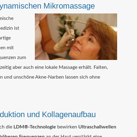
Dynamischen Mikromassage
mische
dizin ist
rtige
len mit
equenzen zum
zeitig aber auch eine lokale Massage erhält. Falten,
n und unschöne Akne-Narben lassen sich ohne
duktion und Kollagenaufbau
ch die
LDM®-Technologie
bewirken
Ultraschallwellen
höheren Frequenzen
an der Haut verstärkt eine