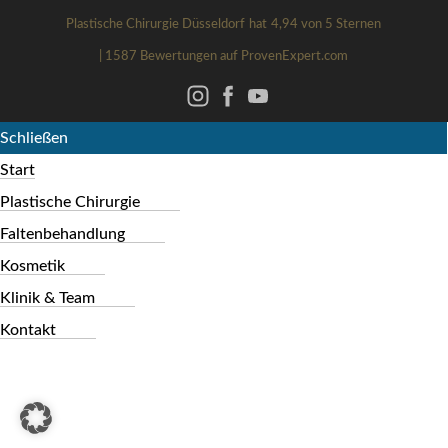
Plastische Chirurgie Düsseldorf
hat
4,94
von
5
Sternen
|
1587
Bewertungen auf ProvenExpert.com
Schließen
Start
Plastische Chirurgie
Faltenbehandlung
Kosmetik
Klinik & Team
Kontakt