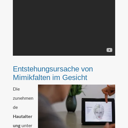
Entstehungsursache von
Mimikfalten im Gesicht
Die
zunehmen
de
Hautalter
ung
unter