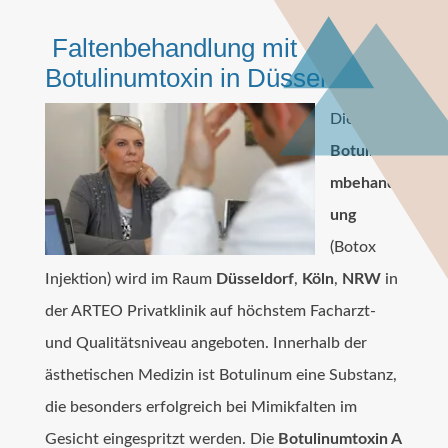
Faltenbehandlung mit
Botulinumtoxin in Düsseldorf
Die
Botulinu
mbehandl
ung
(Botox
Injektion) wird im Raum
Düsseldorf
,
Köln
,
NRW
in
der ARTEO Privatklinik auf höchstem Facharzt-
und Qualitätsniveau angeboten. Innerhalb der
ästhetischen Medizin ist Botulinum eine Substanz,
die besonders erfolgreich bei Mimikfalten im
Gesicht eingespritzt werden. Die
Botulinumtoxin A