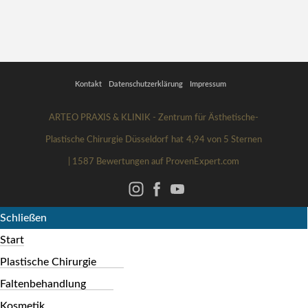
Kontakt
Datenschutzerklärung
Impressum
ARTEO PRAXIS & KLINIK - Zentrum für Ästhetische-
Plastische Chirurgie Düsseldorf
hat
4,94
von
5
Sternen
|
1587
Bewertungen auf ProvenExpert.com
Schließen
Start
Plastische Chirurgie
Faltenbehandlung
Kosmetik